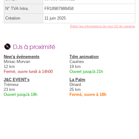
N° TVA Intra.
FR18987988458
Création
11 juin 2025
Éditer les informations de mon DJ de mariage
DJs à proximité
New'g événements
Tdm animation
Miniac-Morvan
Caulnes
12 km
19 km
Fermé, ouvre lundi à 14h00
Ouvert jusqu'à 21h
J&C EVENT's
La Palm
Trémeur
Dinard
23 km
25 km
Ouvert jusqu'à 19h
Fermé, ouvre à 18h