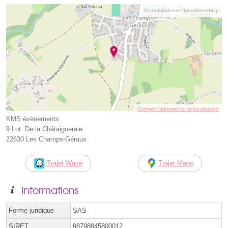
© contributeurs OpenStreetMap
Corriger l’adresse ou la localisation
KMS évènements
9 Lot. De la Châtaigneraie
22630 Les Champs-Géraux
Trajet Waze
Trajet Maps
Informations
Forme juridique
SAS
SIRET
98798845800012