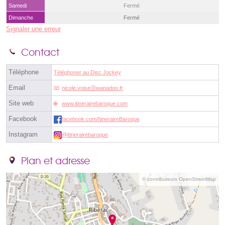
Samedi
Fermé
Dimanche
Fermé
Signaler une erreur
Contact
Téléphone
Téléphoner au Disc Jockey
Email
nicole.voiseⓐwanadoo.fr
Site web
www.itinerairebaroque.com
Facebook
facebook.com/ItineraireBaroque
Instagram
@itinerairebaroque
Plan et adresse
© contributeurs OpenStreetMap