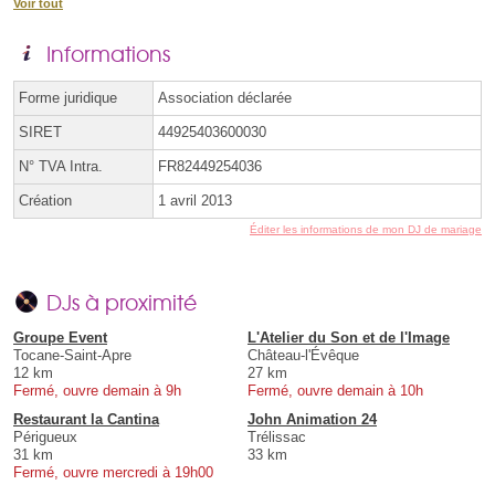
Voir tout
Informations
Forme juridique
Association déclarée
SIRET
44925403600030
N° TVA Intra.
FR82449254036
Création
1 avril 2013
Éditer les informations de mon DJ de mariage
DJs à proximité
Groupe Event
L'Atelier du Son et de l'Image
Tocane-Saint-Apre
Château-l'Évêque
12 km
27 km
Fermé, ouvre demain à 9h
Fermé, ouvre demain à 10h
Restaurant la Cantina
John Animation 24
Périgueux
Trélissac
31 km
33 km
Fermé, ouvre mercredi à 19h00