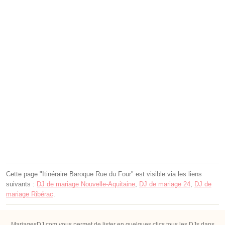
Cette page "Itinéraire Baroque Rue du Four" est visible via les liens
suivants :
DJ de mariage Nouvelle-Aquitaine
,
DJ de mariage 24
,
DJ de
mariage Ribérac
.
MariagesDJ.com vous permet de lister en quelques clics tous les DJs dans