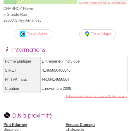
Corriger l’adresse ou la localisation
CHARNOZ Hervé
6 Grande Rue
25330 Silley-Amancey
Trajet Waze
Trajet Maps
Informations
Forme juridique
Entrepreneur individuel
SIRET
41465650400043
N° TVA Intra.
FR08414656504
Création
1 novembre 2008
Éditer les informations de mon DJ de mariage
DJs à proximité
Pub Kilarney
Espace Concept
Besançon
Chalezeule