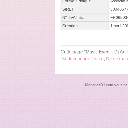
Forme juridique
Associati
SIRET
5034857
N° TVA Intra.
FR06503
Création
1 avril 20
Cette page "Music Event - Dj Anim
DJ de mariage Corse
,
DJ de mar
MariagesDJ.com vous perme