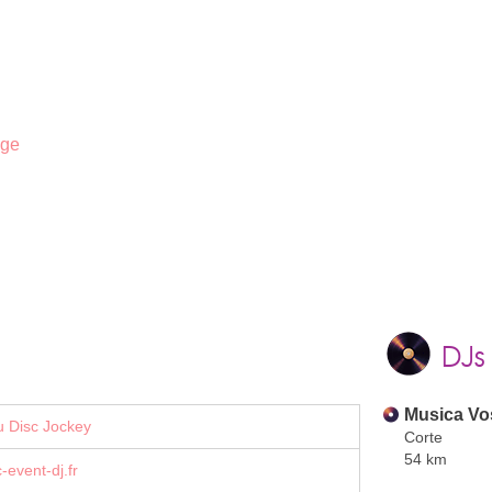
age
DJs
Musica Vo
u Disc Jockey
Corte
54 km
event-dj.fr