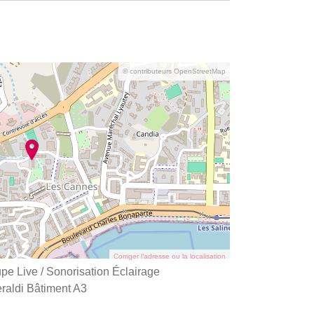
© contributeurs OpenStreetMap
Corriger l’adresse ou la localisation
pe Live / Sonorisation Éclairage
raldi Bâtiment A3