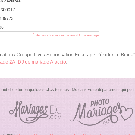
on déclarée
7300017
485773
08
Éditer les informations de mon DJ de mariage
ation / Groupe Live / Sonorisation Éclairage Résidence Binda" es
iage 2A
,
DJ de mariage Ajaccio
.
t de lister en quelques clics tous les DJs dans votre département qui pour