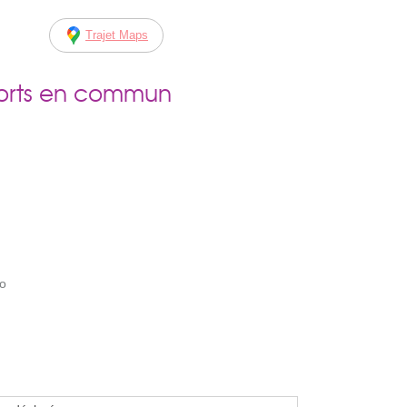
Trajet Maps
ports en commun
co