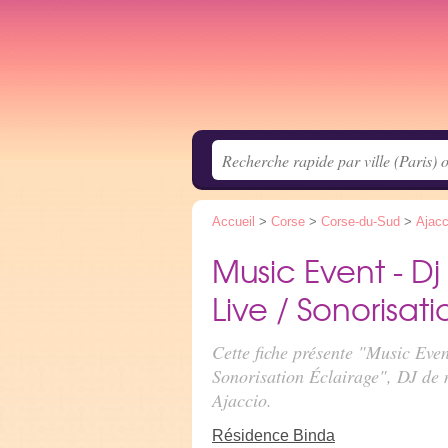
Accueil
>
Corse
>
Corse-du-Sud
>
Ajacc
Music Event - D
Live / Sonorisat
Cette fiche présente "Music Even
Sonorisation Éclairage", DJ de
Ajaccio.
Résidence Binda