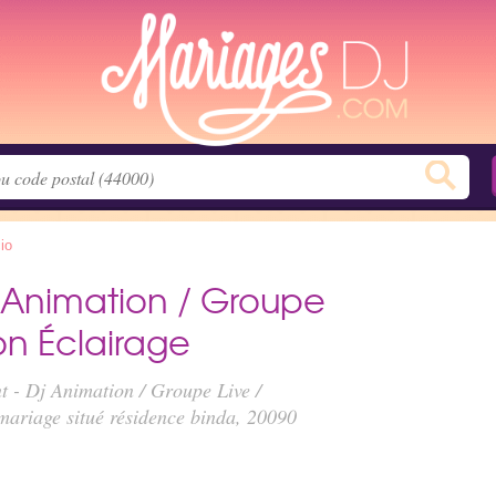
io
j Animation / Groupe
ion Éclairage
t - Dj Animation / Groupe Live /
 mariage situé
résidence binda
, 20090