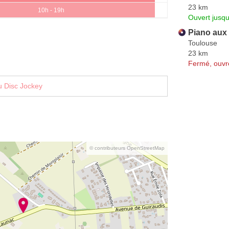
23 km
10h - 19h
Ouvert jusqu
Piano aux
Toulouse
23 km
Fermé, ouvr
u Disc Jockey
© contributeurs OpenStreetMap