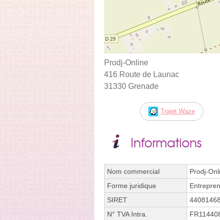
Prodj-Online
416 Route de Launac
31330 Grenade
Trajet Waze
Informations
Nom commercial
Prodj-Onl
Forme juridique
Entrepren
SIRET
4408146
N° TVA Intra.
FR11440