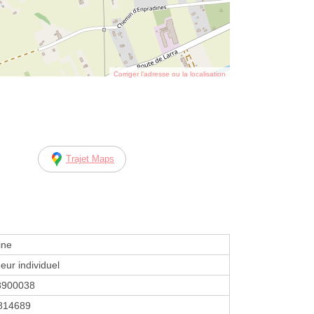
Corriger l’adresse ou la localisation
Trajet Maps
ine
eur individuel
8900038
814689