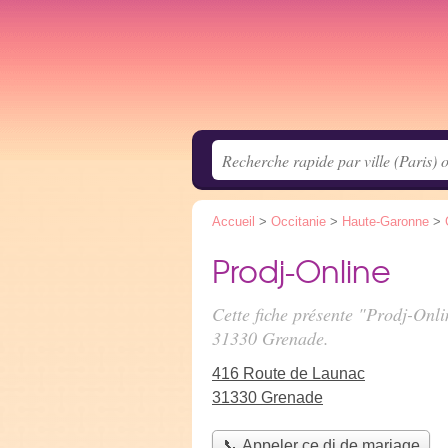
Accueil
>
Occitanie
>
Haute-Garonne
>
Prodj-Online
Cette fiche présente "Prodj-Onl
31330 Grenade.
416 Route de Launac
31330 Grenade
📞 Appeler ce dj de mariage