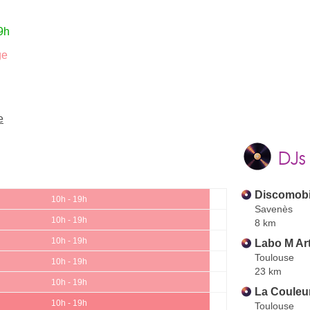
9h
ge
e
DJs
Discomobi
10h - 19h
Savenès
10h - 19h
8 km
10h - 19h
Labo M Ar
Toulouse
10h - 19h
23 km
10h - 19h
La Couleur
10h - 19h
Toulouse