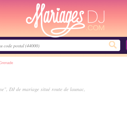
Grenade
ine", DJ de mariage situé
route de launac
,