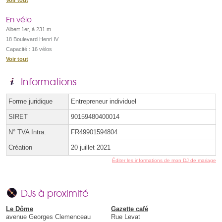
En vélo
Albert 1er, à 231 m
18 Boulevard Henri IV
Capacité : 16 vélos
Voir tout
Informations
Forme juridique
Entrepreneur individuel
SIRET
90159480400014
N° TVA Intra.
FR49901594804
Création
20 juillet 2021
Éditer les informations de mon DJ de mariage
DJs à proximité
Le Dôme
Gazette café
avenue Georges Clemenceau
Rue Levat