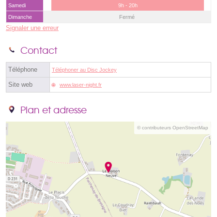
Samedi
9h - 20h
Dimanche
Fermé
Signaler une erreur
Contact
Téléphone
Téléphoner au Disc Jockey
Site web
www.laser-night.fr
Plan et adresse
© contributeurs OpenStreetMap