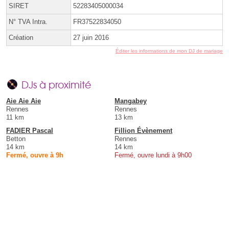
SIRET
52283405000034
N° TVA Intra.
FR37522834050
Création
27 juin 2016
Éditer les informations de mon DJ de mariage
DJs à proximité
Aie Aie Aie
Mangabey
Rennes
Rennes
11 km
13 km
FADIER Pascal
Fillion Évènement
Betton
Rennes
14 km
14 km
Fermé, ouvre à 9h
Fermé, ouvre lundi à 9h00