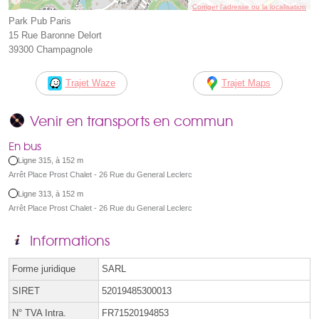
Corriger l’adresse ou la localisation
Park Pub Paris
15 Rue Baronne Delort
39300 Champagnole
Trajet Waze
Trajet Maps
Venir en transports en commun
En bus
Ligne 315, à 152 m
Arrêt Place Prost Chalet - 26 Rue du General Leclerc
Ligne 313, à 152 m
Arrêt Place Prost Chalet - 26 Rue du General Leclerc
Informations
Forme juridique
SARL
SIRET
52019485300013
N° TVA Intra.
FR71520194853