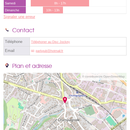
Samedi
8h - 17h
Dimanche
10h - 13h
Signaler une erreur
Contact
Téléphone
Téléphoner au Disc Jockey
Email
parkpubⓐhotmail.fr
Plan et adresse
© contributeurs OpenStreetMap