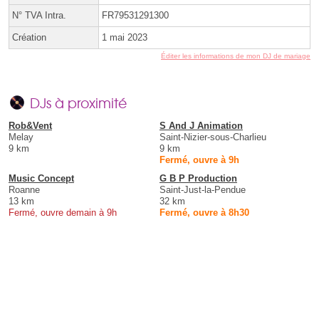
N° TVA Intra.
FR79531291300
Création
1 mai 2023
Éditer les informations de mon DJ de mariage
DJs à proximité
Rob&Vent
S And J Animation
Melay
Saint-Nizier-sous-Charlieu
9 km
9 km
Fermé, ouvre à 9h
Music Concept
G B P Production
Roanne
Saint-Just-la-Pendue
13 km
32 km
Fermé, ouvre demain à 9h
Fermé, ouvre à 8h30