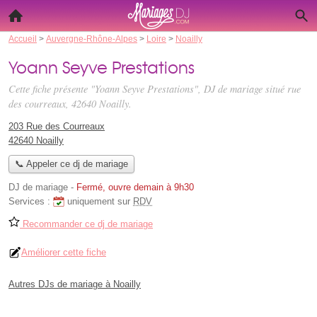
Accueil
>
Auvergne-Rhône-Alpes
>
Loire
>
Noailly
Yoann Seyve Prestations
Cette fiche présente "Yoann Seyve Prestations", DJ de mariage situé
rue
des courreaux
, 42640 Noailly.
203 Rue des Courreaux
42640 Noailly
📞 Appeler ce dj de mariage
DJ de mariage
-
Fermé, ouvre demain à 9h30
Services :
uniquement sur
RDV
Recommander ce dj de mariage
Améliorer cette fiche
Autres DJs de mariage à Noailly