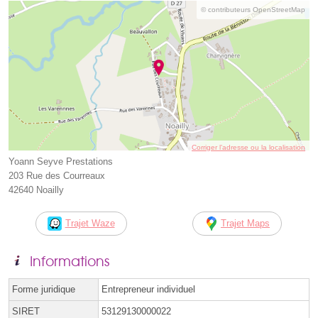
© contributeurs OpenStreetMap
Corriger l’adresse ou la localisation
Yoann Seyve Prestations
203 Rue des Courreaux
42640 Noailly
Trajet Waze
Trajet Maps
Informations
Forme juridique
Entrepreneur individuel
SIRET
53129130000022