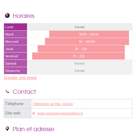
Horaires
Lundi
Fermé
Mardi
9h30 - 20h30
Mercredi
9h - 20h30
Jeudi
8h - 20h
Vendredi
7h - 20h
Samedi
Fermé
Dimanche
Fermé
Signaler une erreur
Contact
Téléphone
Téléphoner au Disc Jockey
Site web
www.yoannseyveprestations.fr
Plan et adresse