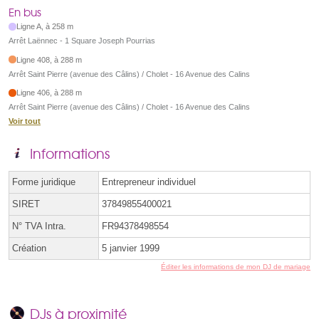
En bus
Ligne A, à 258 m
Arrêt Laënnec - 1 Square Joseph Pourrias
Ligne 408, à 288 m
Arrêt Saint Pierre (avenue des Câlins) / Cholet - 16 Avenue des Calins
Ligne 406, à 288 m
Arrêt Saint Pierre (avenue des Câlins) / Cholet - 16 Avenue des Calins
Voir tout
Informations
Forme juridique
Entrepreneur individuel
SIRET
37849855400021
N° TVA Intra.
FR94378498554
Création
5 janvier 1999
Éditer les informations de mon DJ de mariage
DJs à proximité