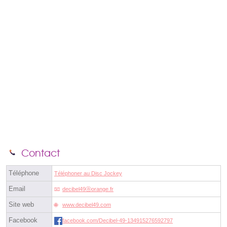
Contact
Téléphone
Téléphoner au Disc Jockey
Email
decibel49ⓐorange.fr
Site web
www.decibel49.com
Facebook
facebook.com/Decibel-49-134915276592797