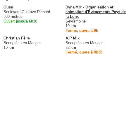
Guss
Dyna'Mic - Organisation et
Boulevard Gustave Richard
animation d'Événements Pays de
930 mètres
la Loire
Ouvert jusqu'à 6h30
Sèvremoine
19 km
Fermé, ouvre à 9h
Christian Félie
A.P Mix
Beaupréau-en-Mauges
Beaupréau-en-Mauges
19 km
22 km
Fermé, ouvre à 8h30