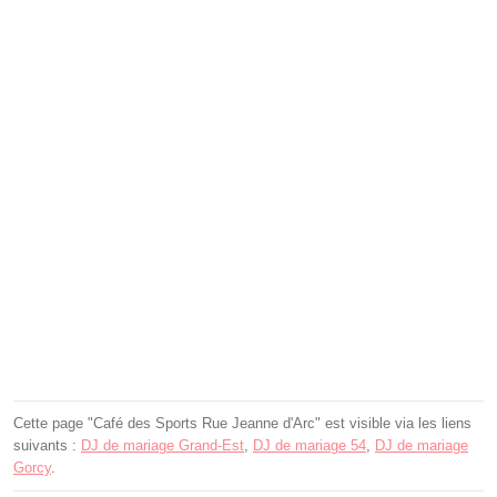
Cette page "Café des Sports Rue Jeanne d'Arc" est visible via les liens
suivants :
DJ de mariage Grand-Est
,
DJ de mariage 54
,
DJ de mariage
Gorcy
.