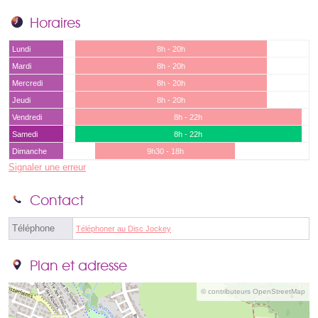
Horaires
Lundi
8h - 20h
Mardi
8h - 20h
Mercredi
8h - 20h
Jeudi
8h - 20h
Vendredi
8h - 22h
Samedi
8h - 22h
Dimanche
9h30 - 18h
Signaler une erreur
Contact
Téléphone
Téléphoner au Disc Jockey
Plan et adresse
© contributeurs OpenStreetMap