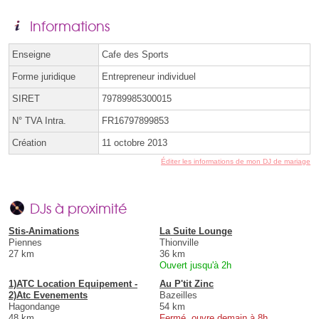
Informations
Enseigne
Cafe des Sports
Forme juridique
Entrepreneur individuel
SIRET
79789985300015
N° TVA Intra.
FR16797899853
Création
11 octobre 2013
Éditer les informations de mon DJ de mariage
DJs à proximité
Stis-Animations
La Suite Lounge
Piennes
Thionville
27 km
36 km
Ouvert jusqu'à 2h
1)ATC Location Equipement -
Au P'tit Zinc
2)Atc Evenements
Bazeilles
Hagondange
54 km
48 km
Fermé, ouvre demain à 8h