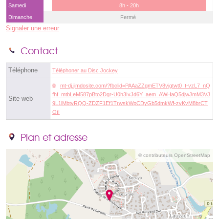
Samedi
8h - 20h
Dimanche
Fermé
Signaler une erreur
Contact
Téléphone
Téléphoner au Disc Jockey
mt-dj.jimdosite.com/?fbclid=PAAaZZgmETV8vjgtwt0_t-vzL7_nQ
fhf_mtbLeM587pBto2Dgr-U0h3IvJd6Y_aem_AWHaQ5djwJmM3VJ
Site web
9L1lMbtvRQQ-ZDZF1Ef1TrwskWpCDyGb5dmkWf-zvKvM8brCT
OtI
Plan et adresse
© contributeurs OpenStreetMap