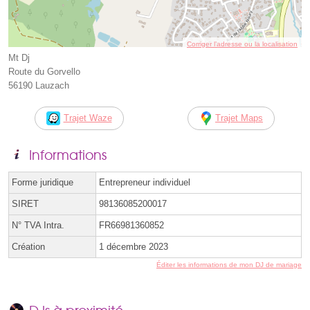
Corriger l’adresse ou la localisation
Mt Dj
Route du Gorvello
56190 Lauzach
Trajet Waze
Trajet Maps
Informations
Forme juridique
Entrepreneur individuel
SIRET
98136085200017
N° TVA Intra.
FR66981360852
Création
1 décembre 2023
Éditer les informations de mon DJ de mariage
DJs à proximité