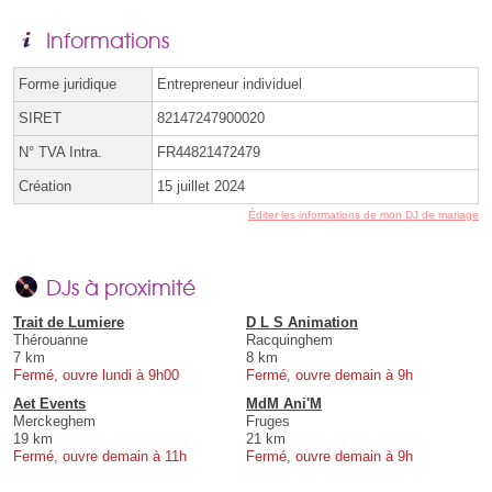
Informations
Forme juridique
Entrepreneur individuel
SIRET
82147247900020
N° TVA Intra.
FR44821472479
Création
15 juillet 2024
Éditer les informations de mon DJ de mariage
DJs à proximité
Trait de Lumiere
D L S Animation
Thérouanne
Racquinghem
7 km
8 km
Fermé, ouvre lundi à 9h00
Fermé, ouvre demain à 9h
Aet Events
MdM Ani'M
Merckeghem
Fruges
19 km
21 km
Fermé, ouvre demain à 11h
Fermé, ouvre demain à 9h