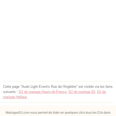
Cette page "Audo Light Event's Rue de l'Argilière" est visible via les liens
suivants :
DJ de mariage Hauts-de-France
,
DJ de mariage 62
,
DJ de
mariage Helfaut
.
MariagesDJ.com vous permet de lister en quelques clics tous les DJs dans