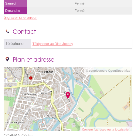
Samedi
Fermé
Dimanche
Fermé
Signaler une erreur
Contact
Téléphone
Téléphoner au Disc Jockey
Plan et adresse
© contributeurs OpenStreetMap
Corriger l’adresse ou la localisation
CORBAN Cédric