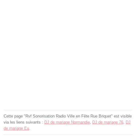
Cette page "Rvf Sonorisation Radio Ville en Fête Rue Briquet" est visible
via les liens suivants :
DJ de mariage Normandie
,
DJ de mariage 76
,
DJ
de mariage Eu
.