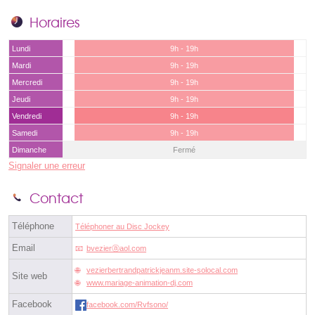
Horaires
Lundi
9h - 19h
Mardi
9h - 19h
Mercredi
9h - 19h
Jeudi
9h - 19h
Vendredi
9h - 19h
Samedi
9h - 19h
Dimanche
Fermé
Signaler une erreur
Contact
Téléphone
Téléphoner au Disc Jockey
Email
bvezierⓐaol.com
vezierbertrandpatrickjeanm.site-solocal.com
Site web
www.mariage-animation-dj.com
Facebook
facebook.com/Rvfsono/