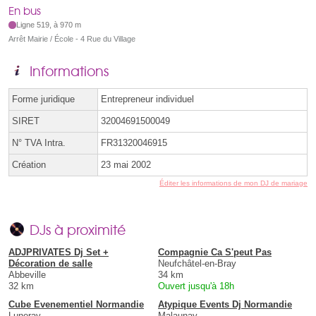
En bus
Ligne 519, à 970 m
Arrêt Mairie / École - 4 Rue du Village
Informations
Forme juridique
Entrepreneur individuel
SIRET
32004691500049
N° TVA Intra.
FR31320046915
Création
23 mai 2002
Éditer les informations de mon DJ de mariage
DJs à proximité
ADJPRIVATES Dj Set +
Compagnie Ca S'peut Pas
Décoration de salle
Neufchâtel-en-Bray
Abbeville
34 km
32 km
Ouvert jusqu'à 18h
Cube Evenementiel Normandie
Atypique Events Dj Normandie
Luneray
Malaunay