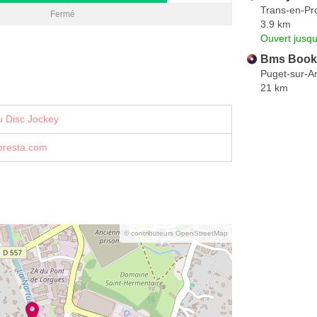
Trans-en-Pr
Fermé
3.9 km
Ouvert jusqu
Bms Book
Puget-sur-A
21 km
u Disc Jockey
resta.com
© contributeurs OpenStreetMap