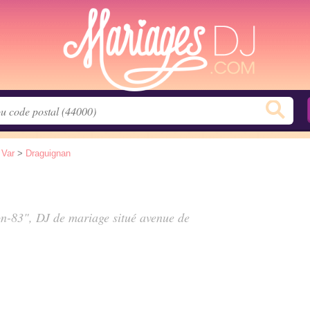
>
Var
>
Draguignan
ion-83", DJ de mariage situé
avenue de