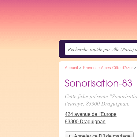
Accueil
>
Provence-Alpes-Côte d'Azur
Sonorisation-83
Cette fiche présente "Sonorisat
l'europe
, 83300 Draguignan.
424 avenue de l'Europe
83300 Draguignan
📞 Appeler ce DJ de mariage