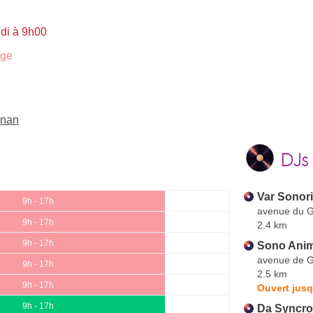
ndi à 9h00
age
gnan
DJs
Var Sonori
9h - 17h
avenue du G
9h - 17h
2.4 km
9h - 17h
Sono Anim
avenue de 
9h - 17h
2.5 km
9h - 17h
Ouvert jusq
9h - 17h
Da Syncro