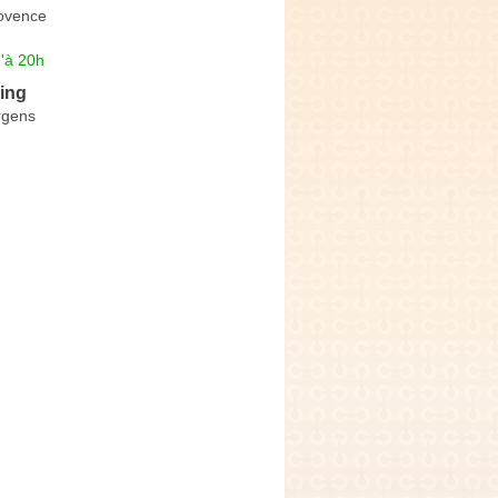
ovence
'à 20h
ing
rgens