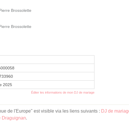
ierre Brossolette
ierre Brossolette
6000058
733960
re 2025
Éditer les informations de mon DJ de mariage
e de l'Europe" est visible via les liens suivants :
DJ de mariag
e Draguignan
.