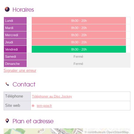
Horaires
Lundi
8h30 - 20h
Mardi
8h30 - 20h
Mercredi
8h30 - 20h
Jeudi
8h30 - 20h
Vendredi
8h30 - 20h
Samedi
Fermé
Dimanche
Fermé
Signaler une erreur
Contact
Téléphone
Téléphoner au Disc Jockey
Site web
tem-pow.fr
Plan et adresse
© contributeurs OpenStreetMap