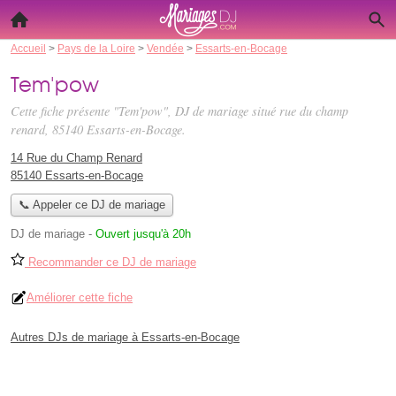
Accueil
>
Pays de la Loire
>
Vendée
>
Essarts-en-Bocage
Tem'pow
Cette fiche présente "Tem'pow", DJ de mariage situé
rue du champ
renard
, 85140 Essarts-en-Bocage.
14 Rue du Champ Renard
85140 Essarts-en-Bocage
📞 Appeler ce DJ de mariage
DJ de mariage
-
Ouvert jusqu'à 20h
Recommander ce DJ de mariage
Améliorer cette fiche
Autres DJs de mariage à Essarts-en-Bocage