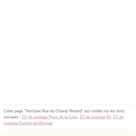
Cette page "Tem'pow Rue du Champ Renard" est visible via les liens
suivants :
DJ de mariage Pays de la Loire
,
DJ de mariage 85
,
DJ de
mariage Essarts-en-Bocage
.