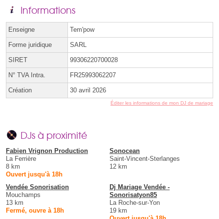
Informations
Enseigne
Tem'pow
Forme juridique
SARL
SIRET
99306220700028
N° TVA Intra.
FR25993062207
Création
30 avril 2026
Éditer les informations de mon DJ de mariage
DJs à proximité
Fabien Vrignon Production
Sonocean
La Ferrière
Saint-Vincent-Sterlanges
8 km
12 km
Ouvert jusqu'à 18h
Vendée Sonorisation
Dj Mariage Vendée -
Mouchamps
Sonorisatyon85
13 km
La Roche-sur-Yon
Fermé, ouvre à 18h
19 km
Ouvert jusqu'à 18h