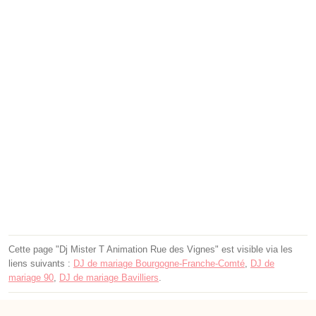
Cette page "Dj Mister T Animation Rue des Vignes" est visible via les
liens suivants :
DJ de mariage Bourgogne-Franche-Comté
,
DJ de
mariage 90
,
DJ de mariage Bavilliers
.