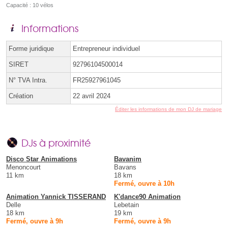
Capacité : 10 vélos
Informations
Forme juridique
Entrepreneur individuel
SIRET
92796104500014
N° TVA Intra.
FR25927961045
Création
22 avril 2024
Éditer les informations de mon DJ de mariage
DJs à proximité
Disco Star Animations
Bavanim
Menoncourt
Bavans
11 km
18 km
Fermé, ouvre à 10h
Animation Yannick TISSERAND
K'dance90 Animation
Delle
Lebetain
18 km
19 km
Fermé, ouvre à 9h
Fermé, ouvre à 9h