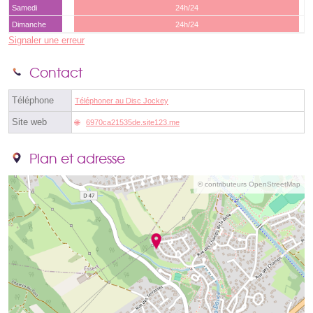
Samedi
24h/24
Dimanche
24h/24
Signaler une erreur
Contact
Téléphone
Téléphoner au Disc Jockey
Site web
6970ca21535de.site123.me
Plan et adresse
© contributeurs OpenStreetMap