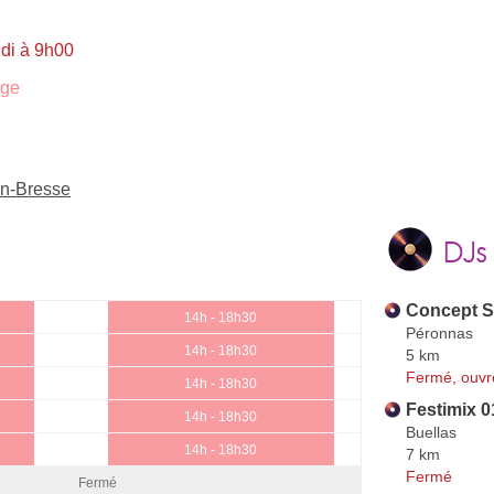
ndi à 9h00
age
en-Bresse
DJs
Concept 
14h - 18h30
Péronnas
14h - 18h30
5 km
Fermé, ouvr
14h - 18h30
Festimix 0
14h - 18h30
Buellas
14h - 18h30
7 km
Fermé
Fermé