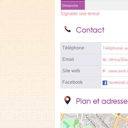
Dimanche
Signaler une erreur
Contact
Téléphone
Téléphoner a
Email
rdrouyⓐavr
Site web
www.avril-a
Facebook
facebook.c
Plan et adresse