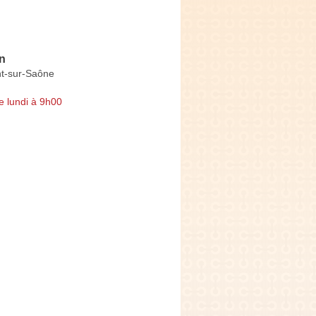
n
nt-sur-Saône
e lundi à 9h00