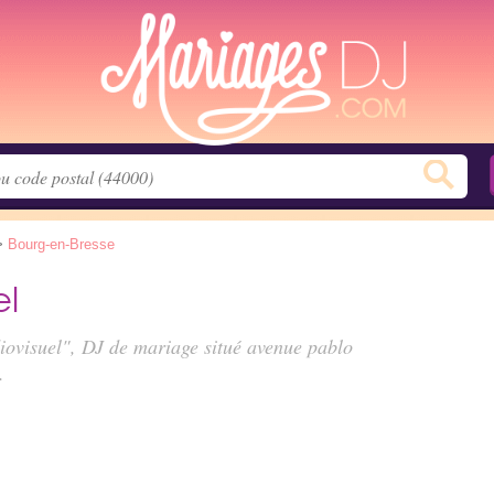
>
Bourg-en-Bresse
el
iovisuel", DJ de mariage situé
avenue pablo
.