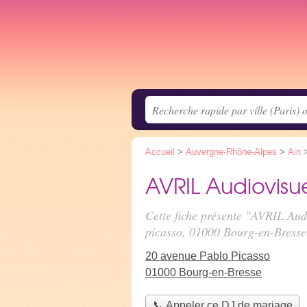
Accueil
>
Auvergne-Rhône-Alpes
>
Ain
AVRIL Audiovisu
Cette fiche présente "AVRIL Aud
picasso
, 01000 Bourg-en-Bresse
20 avenue Pablo Picasso
01000 Bourg-en-Bresse
📞 Appeler ce DJ de mariage