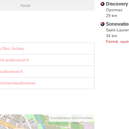
Discovery
Fermé
Oyonnax
29 km
Sonovatio
Saint-Laure
34 km
Fermé, ouvr
u Disc Jockey
il-audiovisuel.fr
udiovisuel.fr
om/avrilaudiovisuel
© contributeurs OpenStreetMap