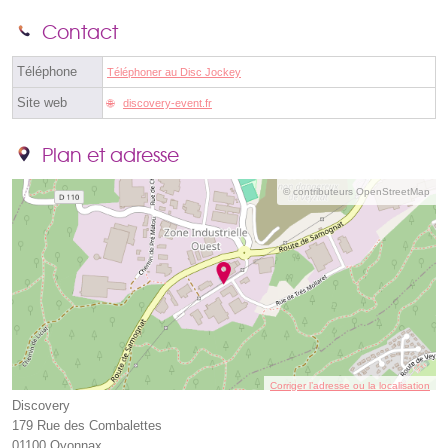
Contact
Téléphone
Téléphoner au Disc Jockey
Site web
discovery-event.fr
Plan et adresse
© contributeurs OpenStreetMap
Corriger l’adresse ou la localisation
Discovery
179 Rue des Combalettes
01100 Oyonnax