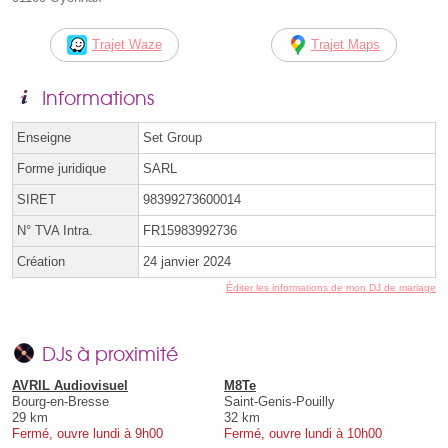
Trajet Waze
Trajet Maps
Informations
Enseigne
Set Group
Forme juridique
SARL
SIRET
98399273600014
N° TVA Intra.
FR15983992736
Création
24 janvier 2024
Éditer les informations de mon DJ de mariage
DJs à proximité
AVRIL Audiovisuel
M8Te
Bourg-en-Bresse
Saint-Genis-Pouilly
29 km
32 km
Fermé, ouvre lundi à 9h00
Fermé, ouvre lundi à 10h00