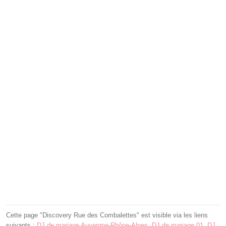
Cette page "Discovery Rue des Combalettes" est visible via les liens
suivants :
DJ de mariage Auvergne-Rhône-Alpes
,
DJ de mariage 01
,
DJ