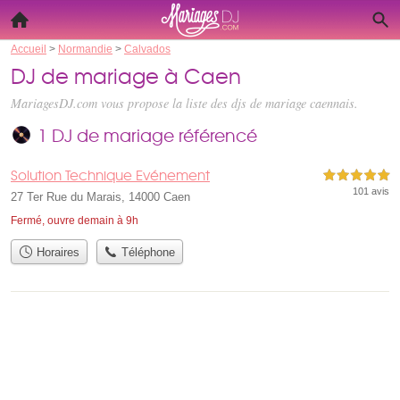
Accueil
>
Normandie
>
Calvados
DJ de mariage à Caen
MariagesDJ.com vous propose la liste des
djs de mariage caennais
.
1 DJ de mariage référencé
Solution Technique Evénement
5,0 étoiles sur 5
101 avis
27 Ter Rue du Marais, 14000 Caen
Fermé, ouvre demain à 9h
Horaires
Téléphone