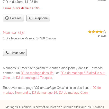
28 avis
7 Rue du Jura, 14123 Ifs
Fermé, ouvre demain à 10h
Horaires
Téléphone
Norman d'jo
4,0 étoiles sur 5
14 avis
1 Bis Route de Villiers, 14480 Crépon
Téléphone
Mariages DJ recense également d'autres disc-jockey dans le Calvados,
comme : un
DJ de mariage dans Ifs
, les
DJs de mariage à Blainville-sur-
Orne
, un
DJ de mariage à Touques
.
Retrouvez cette page "
DJ de mariage Caen
" à l'aide des liens :
DJ de
mariage Normandie
,
DJ de mariage 14
,
DJ de mariage Caen
.
MariagesDJ.com vous permet de lister en quelques clics tous les DJs dans