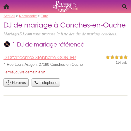
Accueil
>
Normandie
>
Eure
DJ de mariage à Conches-en-Ouche
MariagesDJ.com vous propose la liste des
djs de mariage conchois
.
1 DJ de mariage référencé
DJ Stancamax Stéphane GONTIER
5,0 étoiles sur 5
114 avis
4 Rue Louis Aragon, 27190 Conches-en-Ouche
Fermé, ouvre demain à 9h
Horaires
Téléphone