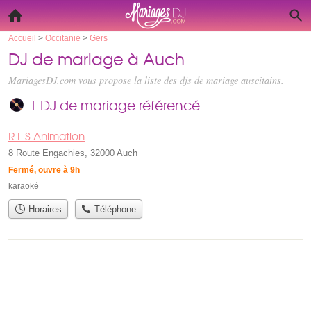
Accueil
>
Occitanie
>
Gers
DJ de mariage à Auch
MariagesDJ.com vous propose la liste des
djs de mariage auscitains
.
1 DJ de mariage référencé
R.L.S Animation
8 Route Engachies, 32000 Auch
Fermé, ouvre à 9h
karaoké
Horaires
Téléphone