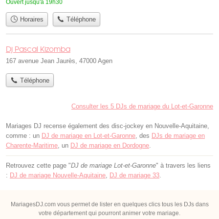
Ouvert jusqu'à 19h30
Horaires
Téléphone
Dj Pascal Kizomba
167 avenue Jean Jaurès, 47000 Agen
Téléphone
Consulter les 5 DJs de mariage du Lot-et-Garonne
Mariages DJ recense également des disc-jockey en Nouvelle-Aquitaine,
comme : un
DJ de mariage en Lot-et-Garonne
, des
DJs de mariage en
Charente-Maritime
, un
DJ de mariage en Dordogne
.
Retrouvez cette page "
DJ de mariage Lot-et-Garonne
" à travers les liens
:
DJ de mariage Nouvelle-Aquitaine
,
DJ de mariage 33
.
MariagesDJ.com vous permet de lister en quelques clics tous les DJs dans
votre département qui pourront animer votre mariage.