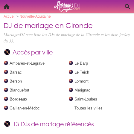
Accueil
>
Nouvelle-Aquitaine
DJ de mariage en Gironde
MariagesDJ.com liste les
DJs de mariage de la Gironde
et les disc-jockey
du 33.
Accès par ville
Ambarès-et-Lagrave
Le Barp
Barsac
Le Teich
Berson
Lormont
Blanquefort
Mérignac
Bordeaux
Saint-Loubès
Gaillan-en-Médoc
Toutes les villes
13 DJs de mariage référencés