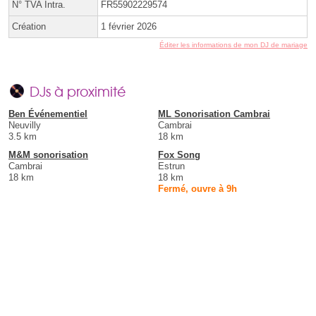
N° TVA Intra.
FR55902229574
Création
1 février 2026
Éditer les informations de mon DJ de mariage
DJs à proximité
Ben Événementiel
ML Sonorisation Cambrai
Neuvilly
Cambrai
3.5 km
18 km
M&M sonorisation
Fox Song
Cambrai
Estrun
18 km
18 km
Fermé, ouvre à 9h