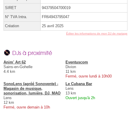
SIRET
94379504700019
N° TVA Intra.
FR64943795047
Création
25 avril 2025
Éditer les informations de mon DJ de mariage
DJs à proximité
Anim' Art 62
Eventuscom
Sains-en-Gohelle
Divion
4.4 km
11 km
Fermé, ouvre lundi à 10h00
SonoLens (agréé Sonovente) -
Le Cubana Bar
Magasin de musique,
Lens
sonorisation, lumière, DJ, MAO
13 km
Lens
Ouvert jusqu'à 2h
12 km
Fermé, ouvre demain à 10h