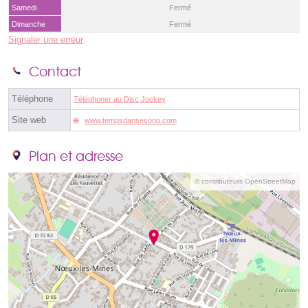
Samedi
Fermé
Dimanche
Fermé
Signaler une erreur
Contact
Téléphone
Téléphoner au Disc Jockey
Site web
www.tempsdansesono.com
Plan et adresse
© contributeurs OpenStreetMap