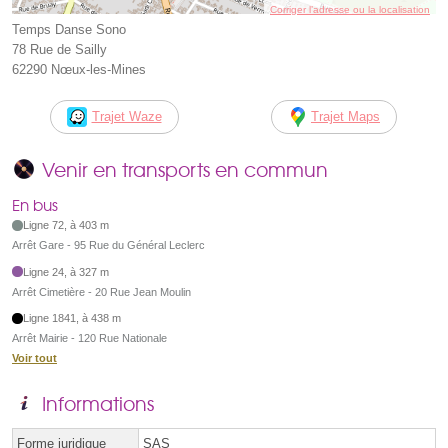
Corriger l’adresse ou la localisation
Temps Danse Sono
78 Rue de Sailly
62290 Nœux-les-Mines
Trajet Waze
Trajet Maps
Venir en transports en commun
En bus
Ligne 72, à 403 m
Arrêt Gare - 95 Rue du Général Leclerc
Ligne 24, à 327 m
Arrêt Cimetière - 20 Rue Jean Moulin
Ligne 1841, à 438 m
Arrêt Mairie - 120 Rue Nationale
Voir tout
Informations
Forme juridique
SAS