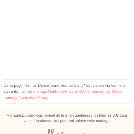
Cette page "Temps Danse Sono Rue de Sailly" est visible via les liens
suivants :
DJ de mariage Hauts-de-France
,
DJ de mariage 62
,
DJ de
mariage Nœux-les-Mines
.
MariagesDJ.com vous permet de lister en quelques clics tous les DJs dans
votre département qui pourront animer votre mariage.