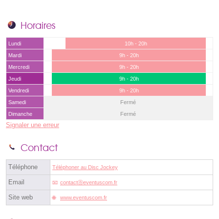
Horaires
Lundi
10h - 20h
Mardi
9h - 20h
Mercredi
9h - 20h
Jeudi
9h - 20h
Vendredi
9h - 20h
Samedi
Fermé
Dimanche
Fermé
Signaler une erreur
Contact
Téléphone
Téléphoner au Disc Jockey
Email
contactⓐeventuscom.fr
Site web
www.eventuscom.fr