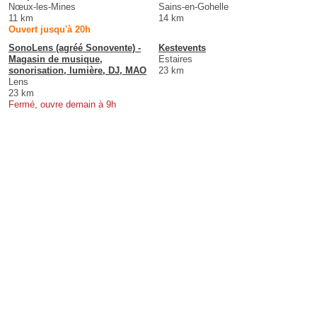
Nœux-les-Mines
Sains-en-Gohelle
11 km
14 km
Ouvert jusqu'à 20h
SonoLens (agréé Sonovente) -
Kestevents
Magasin de musique,
Estaires
sonorisation, lumière, DJ, MAO
23 km
Lens
23 km
Fermé, ouvre demain à 9h