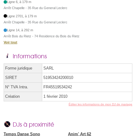
Ligne 6, à 179 m
Arrêt Chapelle - 35 Rue du General Leclerc
Ligne 2701, à 179 m
Arrêt Chapelle - 35 Rue du General Leclerc
Ligne 14, à 292 m
Arrêt Bois du Rietz - 74 Residence du Bois du Rietz
Voir tout
Informations
Forme juridique
SARL
SIRET
51953424200010
N° TVA Intra.
FR45519534242
Création
1 février 2010
Éditer les informations de mon DJ de mariage
DJs à proximité
Temps Danse Sono
Anim' Art 62