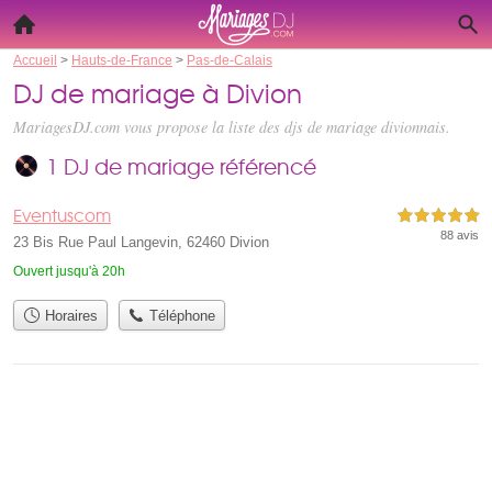
Accueil
>
Hauts-de-France
>
Pas-de-Calais
DJ de mariage à Divion
MariagesDJ.com vous propose la liste des
djs de mariage divionnais
.
1 DJ de mariage référencé
Eventuscom
5,0 étoiles sur 5
88 avis
23 Bis Rue Paul Langevin, 62460 Divion
Ouvert jusqu'à 20h
Horaires
Téléphone