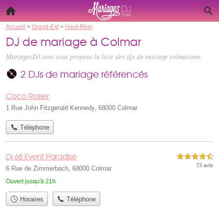
Accueil
>
Grand-Est
>
Haut-Rhin
DJ de mariage à Colmar
MariagesDJ.com vous propose la liste des
djs de mariage colmariens
.
2 DJs de mariage référencés
Coco Rosier
1 Rue John Fitzgerald Kennedy, 68000 Colmar
Téléphone
Dj 68 Event Paradise
4,5 étoiles sur 5
73 avis
6 Rue de Zimmerbach, 68000 Colmar
Ouvert jusqu'à 21h
Horaires
Téléphone