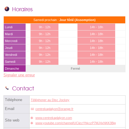
Horaires
Samedi prochain :
Jour férié (Assomption)
Lundi
9h - 12h
14h - 18h
Mardi
9h - 12h
14h - 18h
Mercredi
9h - 12h
14h - 18h
Jeudi
9h - 12h
14h - 18h
Vendredi
9h - 12h
14h - 18h
Samedi
9h - 12h
14h - 18h
Dimanche
Fermé
Signaler une erreur
Contact
Téléphone
Téléphoner au Disc Jockey
Email
centrekaplalyonⓐorange.fr
www.centrekaplalyon.com
Site web
www.youtube.com/channel/UCiizzYhkczP7MJ4xNKK3Big