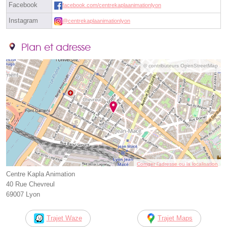
Facebook
facebook.com/centrekaplaanimationlyon
Instagram
@centrekaplaanimationlyon
Plan et adresse
© contributeurs OpenStreetMap
Corriger l’adresse ou la localisation
Centre Kapla Animation
40 Rue Chevreul
69007 Lyon
Trajet Waze
Trajet Maps