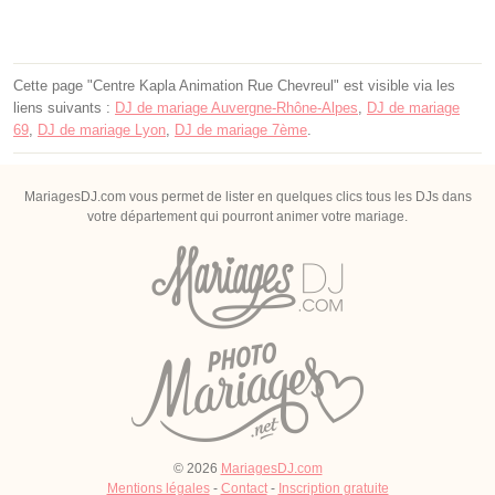
Cette page "Centre Kapla Animation Rue Chevreul" est visible via les
liens suivants :
DJ de mariage Auvergne-Rhône-Alpes
,
DJ de mariage
69
,
DJ de mariage Lyon
,
DJ de mariage 7ème
.
MariagesDJ.com vous permet de lister en quelques clics tous les DJs dans
votre département qui pourront animer votre mariage.
© 2026
MariagesDJ.com
Mentions légales
-
Contact
-
Inscription gratuite