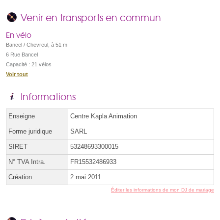
Venir en transports en commun
En vélo
Bancel / Chevreul, à 51 m
6 Rue Bancel
Capacité : 21 vélos
Voir tout
Informations
Enseigne
Centre Kapla Animation
Forme juridique
SARL
SIRET
53248693300015
N° TVA Intra.
FR15532486933
Création
2 mai 2011
Éditer les informations de mon DJ de mariage