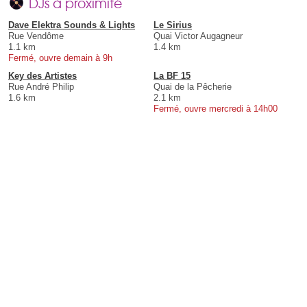
DJs à proximité
Dave Elektra Sounds & Lights
Le Sirius
Rue Vendôme
Quai Victor Augagneur
1.1 km
1.4 km
Fermé, ouvre demain à 9h
Key des Artistes
La BF 15
Rue André Philip
Quai de la Pêcherie
1.6 km
2.1 km
Fermé, ouvre mercredi à 14h00