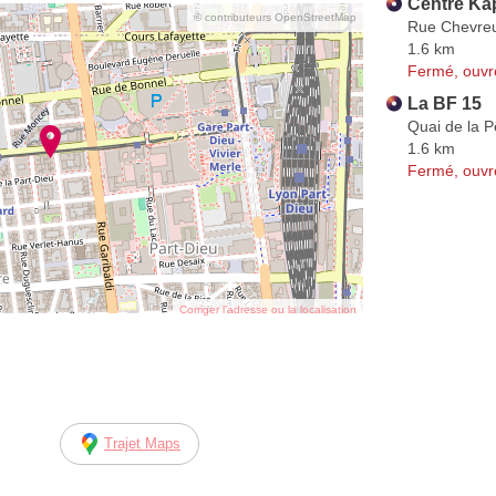
Centre Ka
© contributeurs OpenStreetMap
Rue Chevreu
1.6 km
Fermé, ouvr
La BF 15
Quai de la P
1.6 km
Fermé, ouvr
Corriger l’adresse ou la localisation
Trajet Maps