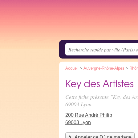
Accueil
>
Auvergne-Rhône-Alpes
>
Rhô
Key des Artistes
Cette fiche présente "Key des Ar
69003 Lyon.
200 Rue André Philip
69003 Lyon
📞 Appeler ce DJ de mariage