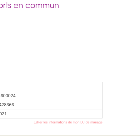
ports en commun
6600024
428366
2021
Éditer les informations de mon DJ de mariage