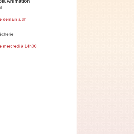
pla Animation
l
e demain à 9h
êcherie
e mercredi à 14h00