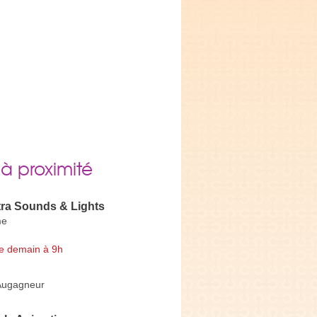
 à proximité
tra Sounds & Lights
me
e demain à 9h
 Augagneur