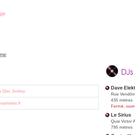
age
ème
DJs
Dave Elek
u Disc Jockey
Rue Vendô
435 mètres
artistes.fr
Fermé, ouvr
Le Sirius
Quai Victor
795 mètres