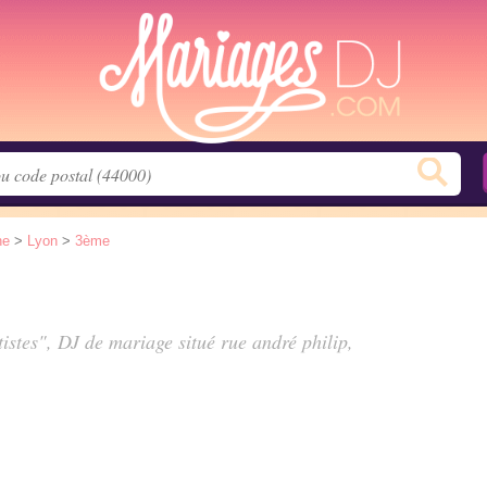
ne
>
Lyon
>
3ème
tistes", DJ de mariage situé
rue andré philip
,