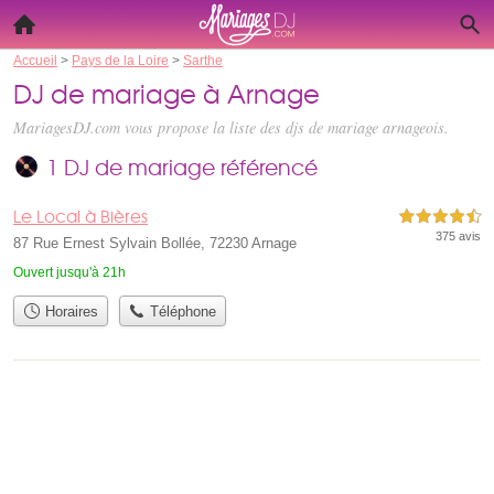
Accueil
>
Pays de la Loire
>
Sarthe
DJ de mariage à Arnage
MariagesDJ.com vous propose la liste des
djs de mariage arnageois
.
1 DJ de mariage référencé
Le Local à Bières
4,5 étoiles sur 5
375 avis
87 Rue Ernest Sylvain Bollée, 72230 Arnage
Ouvert jusqu'à 21h
Horaires
Téléphone