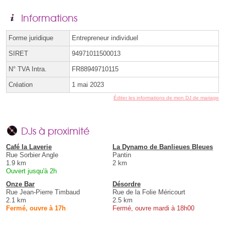
Informations
Forme juridique
Entrepreneur individuel
SIRET
94971011500013
N° TVA Intra.
FR88949710115
Création
1 mai 2023
Éditer les informations de mon DJ de mariage
DJs à proximité
Café la Laverie
La Dynamo de Banlieues Bleues
Rue Sorbier Angle
Pantin
1.9 km
2 km
Ouvert jusqu'à 2h
Onze Bar
Désordre
Rue Jean-Pierre Timbaud
Rue de la Folie Méricourt
2.1 km
2.5 km
Fermé, ouvre à 17h
Fermé, ouvre mardi à 18h00