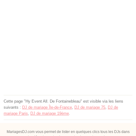
Cette page "Hy Event All. De Fontainebleau" est visible via les liens
suivants :
DJ de mariage Île-de-France
,
DJ de mariage 75
,
DJ de
mariage Paris
,
DJ de mariage 19ème
.
MariagesDJ.com vous permet de lister en quelques clics tous les DJs dans