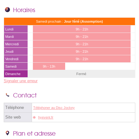
Horaires
Samedi prochain :
Jour férié (Assomption)
Lundi
9h - 21h
Mardi
9h - 21h
Mercredi
9h - 21h
Jeudi
9h - 21h
Vendredi
9h - 21h
Samedi
9h - 13h
Dimanche
Fermé
Signaler une erreur
Contact
Téléphone
Téléphoner au Disc Jockey
Site web
hyevent.fr
Plan et adresse