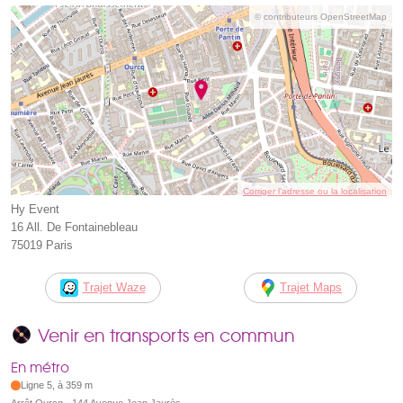
© contributeurs OpenStreetMap
Corriger l’adresse ou la localisation
Hy Event
16 All. De Fontainebleau
75019 Paris
Trajet Waze
Trajet Maps
Venir en transports en commun
En métro
Ligne 5, à 359 m