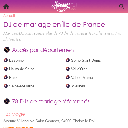
Accueil
DJ de mariage en Île-de-France
MariagesDJ.com recense plus de 70
djs de mariage franciliens
et autres
platinistes.
Accès par département
Essonne
Seine-Saint-Denis
Hauts-de-Seine
Val-d'Oise
Paris
Val-de-Marne
Seine-et-Marne
Yvelines
78 DJs de mariage référencés
123 Magie
Avenue Villeneuve Saint Georges, 94600 Choisy-le-Roi