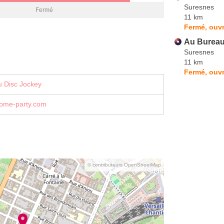
Suresnes
Fermé
11 km
Fermé, ouvr
Au Bureau 
Suresnes
11 km
Fermé, ouvr
u Disc Jockey
ome-party.com
© contributeurs OpenStreetMap