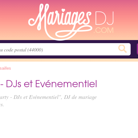
sailles
- DJs et Evénementiel
arty - DJs et Evénementiel", DJ de mariage
s.