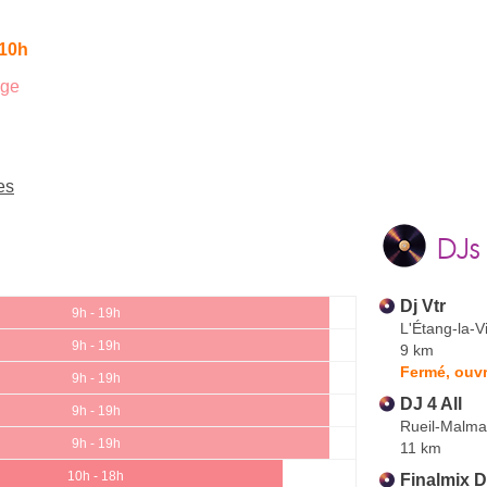
 10h
age
es
DJs
Dj Vtr
9h - 19h
L'Étang-la-Vi
9h - 19h
9 km
Fermé, ouvr
9h - 19h
DJ 4 All
9h - 19h
Rueil-Malma
9h - 19h
11 km
10h - 18h
Finalmix 