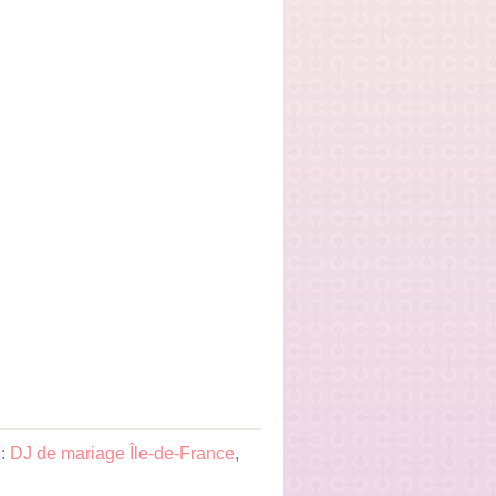
 :
DJ de mariage Île-de-France
,