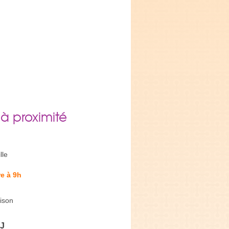
 à proximité
lle
e à 9h
ison
DJ