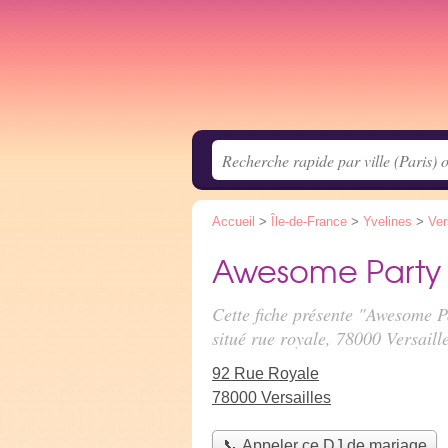
Accueil
>
Île-de-France
>
Yvelines
>
Ver
Awesome Party 
Cette fiche présente "Awesome P
situé
rue royale
, 78000 Versaille
92 Rue Royale
78000 Versailles
📞 Appeler ce DJ de mariage