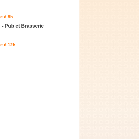
e à 8h
- Pub et Brasserie
e à 12h