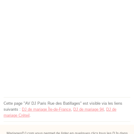
Cette page "AV DJ Paris Rue des Batillages" est visible via les liens
suivants :
DJ de mariage Île-de-France
,
DJ de mariage 94
,
DJ de
mariage Créteil
.
MariagesDJ.com vous permet de lister en quelques clics tous les DJs dans