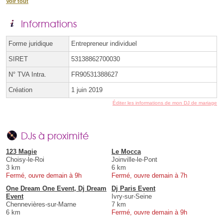
Voir tout
Informations
Forme juridique
Entrepreneur individuel
SIRET
53138862700030
N° TVA Intra.
FR90531388627
Création
1 juin 2019
Éditer les informations de mon DJ de mariage
DJs à proximité
123 Magie
Le Mocca
Choisy-le-Roi
Joinville-le-Pont
3 km
6 km
Fermé, ouvre demain à 9h
Fermé, ouvre demain à 7h
One Dream One Event, Dj Dream
Dj Paris Event
Event
Ivry-sur-Seine
Chennevières-sur-Marne
7 km
6 km
Fermé, ouvre demain à 9h