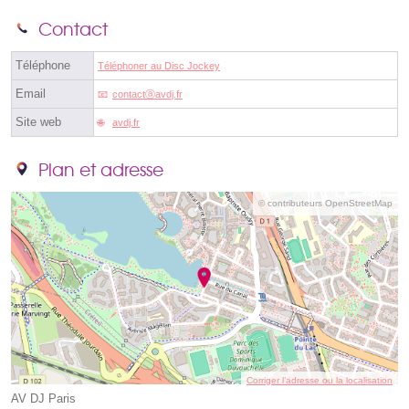
Contact
Téléphone
Téléphoner au Disc Jockey
Email
contactⓐavdj.fr
Site web
avdj.fr
Plan et adresse
© contributeurs OpenStreetMap
Corriger l’adresse ou la localisation
AV DJ Paris