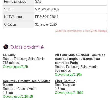
Forme juridique
SAS
SIRET
50419404400039
N° TVA Intra.
FR34504194044
Création
31 janvier 2020
Éditer les informations de mon DJ de mariage
DJs à proximité
Le Sully
All Four Music School - cours de
Rue du Faubourg Saint-Denis
musique anglais / francais au
715 mètres
centre de Paris
Ouvert jusqu'à 2h
Rue du Faubourg Saint-Martin
835 mètres
Ouvert jusqu'à 20h
Doriimu - Creative Tea & Coffee
Chez Camille
Master
Rue Ravignan
Rue de la Chau. d'Antin
1.3 km
1.1 km
Ouvert jusqu'à 1h30
Ouvert jusqu'à 20h15