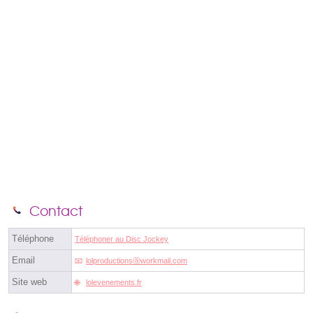
Contact
Téléphone
Téléphoner au Disc Jockey
Email
lolproductionsⓐworkmail.com
Site web
lolevenements.fr