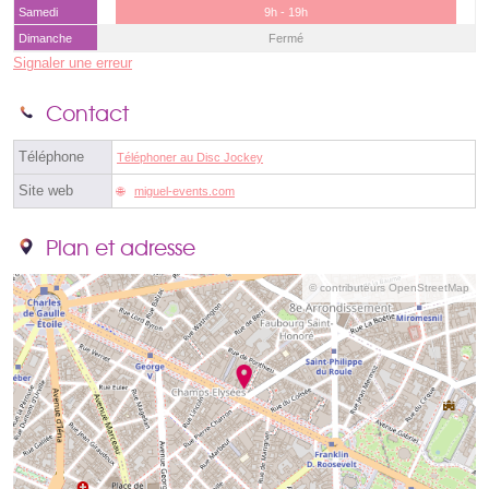
Samedi
9h - 19h
Dimanche
Fermé
Signaler une erreur
Contact
Téléphone
Téléphoner au Disc Jockey
Site web
miguel-events.com
Plan et adresse
© contributeurs OpenStreetMap