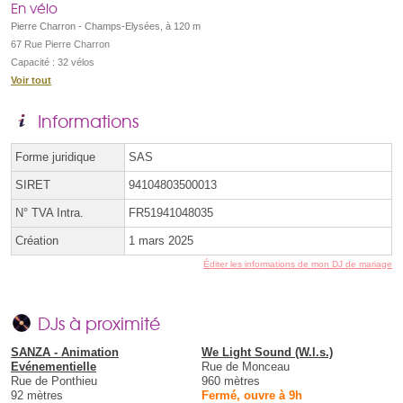
En vélo
Pierre Charron - Champs-Elysées, à 120 m
67 Rue Pierre Charron
Capacité : 32 vélos
Voir tout
Informations
Forme juridique
SAS
SIRET
94104803500013
N° TVA Intra.
FR51941048035
Création
1 mars 2025
Éditer les informations de mon DJ de mariage
DJs à proximité
SANZA - Animation
We Light Sound (W.l.s.)
Evénementielle
Rue de Monceau
Rue de Ponthieu
960 mètres
92 mètres
Fermé, ouvre à 9h