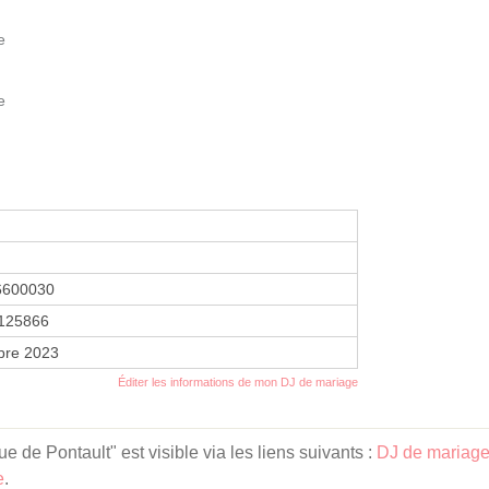
e
e
6600030
125866
bre 2023
Éditer les informations de mon DJ de mariage
 de Pontault" est visible via les liens suivants :
DJ de mariage
e
.