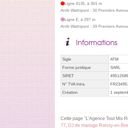
Ligne 4135, à 301 m
Arrêt Wattripont - 30 Première Avenu
Ligne E, à 297 m
Arrêt Wattripont - 39 Premiere Avenu
Informations
Sigle
ATM
Forme juridique
SARL
SIRET
4951258
N° TVA Intra.
FR23495
Création
1 septem
Cette page "L'Agence Tout Mix Rue
77
,
DJ de mariage Roissy-en-Bri