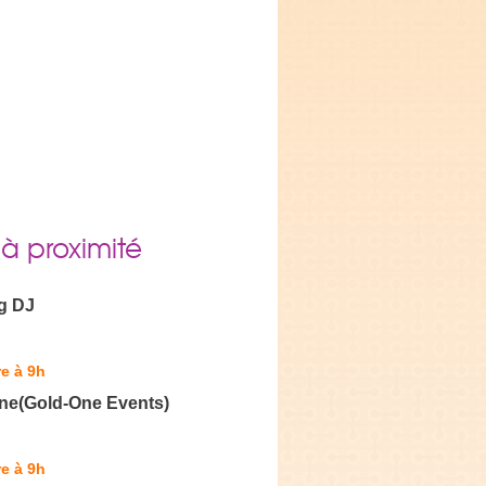
 à proximité
g DJ
e à 9h
ne(Gold-One Events)
e à 9h