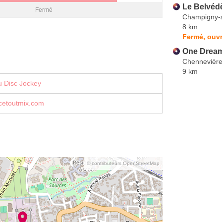
Le Belvéd
Fermé
Champigny-
8 km
Fermé, ouvr
One Dream
Chennevière
9 km
u Disc Jockey
etoutmix.com
© contributeurs OpenStreetMap