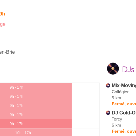
 9h
age
en-Brie
DJs
Mix-Movin
9h - 17h
Collégien
9h - 17h
5 km
Fermé, ouvr
9h - 17h
DJ Gold-O
9h - 17h
Torcy
9h - 17h
6 km
Fermé, ouvr
10h - 17h