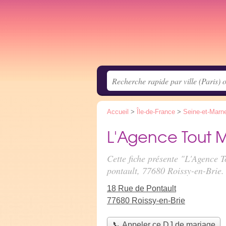
Accueil
>
Île-de-France
>
Seine-et-Marn
L'Agence Tout M
Cette fiche présente "L'Agence 
pontault
, 77680 Roissy-en-Brie.
18 Rue de Pontault
77680 Roissy-en-Brie
📞 Appeler ce DJ de mariage