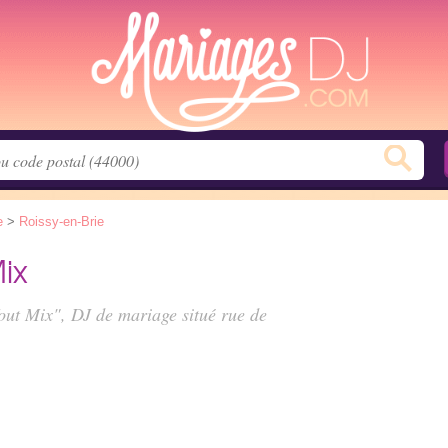
e
>
Roissy-en-Brie
ix
Tout Mix", DJ de mariage situé
rue de