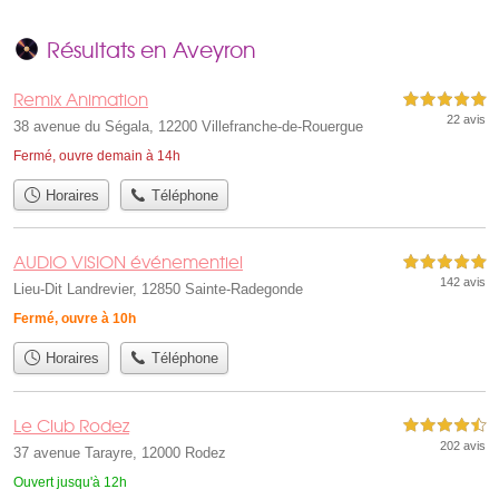
Résultats en Aveyron
Remix Animation
5,0 étoiles sur 5
22 avis
38 avenue du Ségala, 12200 Villefranche-de-Rouergue
Fermé, ouvre demain à 14h
Horaires
Téléphone
AUDIO VISION événementiel
5,0 étoiles sur 5
142 avis
Lieu-Dit Landrevier, 12850 Sainte-Radegonde
Fermé, ouvre à 10h
Horaires
Téléphone
Le Club Rodez
4,5 étoiles sur 5
202 avis
37 avenue Tarayre, 12000 Rodez
Ouvert jusqu'à 12h