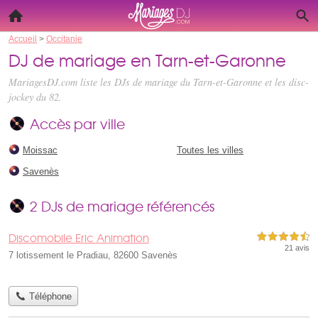
Accueil
>
Occitanie
DJ de mariage en Tarn-et-Garonne
MariagesDJ.com liste les
DJs de mariage du Tarn-et-Garonne
et les disc-
jockey du 82.
Accès par ville
Moissac
Toutes les villes
Savenès
2 DJs de mariage référencés
Discomobile Eric Animation
4,5 étoiles sur 5
21 avis
7 lotissement le Pradiau, 82600 Savenès
Téléphone