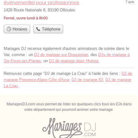
événementiel pour professionnels
7 avis
1428 Route Nationale 8, 83190 Ollioules
Fermé, ouvre lundi à 8h00
Horaires
Téléphone
Mariages DJ recense également d'autres animateurs de soirée dans le
Var, comme : un
DJ de mariage sur Draguignan
, des
DJs de mariage à
Six-Fours-les-Plages
, un
DJ de mariage dans Hyères
.
Retrouvez cette page "
DJ de mariage La Crau
" à l'aide des liens :
DJ de
mariage Provence-Alpes-Côte d'Azur
,
DJ de mariage 83
,
DJ de mariage
La Crau
.
MariagesDJ.com vous permet de lister en quelques clics tous les DJs dans
votre département qui pourront animer votre mariage.