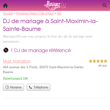
Accueil
>
Provence-Alpes-Côte d'Azur
>
Var
DJ de mariage à Saint-Maximin-la-
Sainte-Baume
MariagesDJ.com vous propose la liste des
djs de mariage saint-
maximinois
.
1 DJ de mariage référencé
Must Animation
5,0 étoiles sur 5
84 avis
464 avenue des 5 Ponts, 83470 Saint-Maximin-la-Sainte-
Baume
Ouvert jusqu'à 18h
Horaires
Téléphone