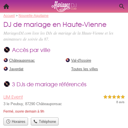
Accueil
>
Nouvelle-Aquitaine
DJ de mariage en Haute-Vienne
MariagesDJ.com liste les
DJs de mariage de la Haute-Vienne
et les
animateurs de soirée du 87.
Accès par ville
Châteauponsac
Val-d'Issoire
Javerdat
Toutes les villes
3 DJs de mariage référencés
LIM Event
5,0 étoiles sur 5
8 avis
3 le Peubuy, 87290 Châteauponsac
Fermé, ouvre demain à 9h
Horaires
Téléphone