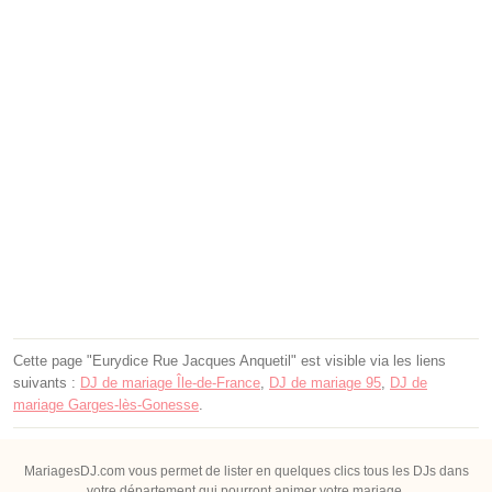
Cette page "Eurydice Rue Jacques Anquetil" est visible via les liens
suivants :
DJ de mariage Île-de-France
,
DJ de mariage 95
,
DJ de
mariage Garges-lès-Gonesse
.
MariagesDJ.com vous permet de lister en quelques clics tous les DJs dans
votre département qui pourront animer votre mariage.