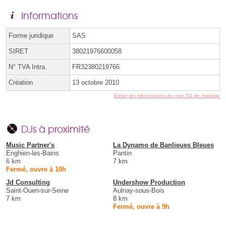
Informations
Forme juridique
SAS
SIRET
38021976600058
N° TVA Intra.
FR32380219766
Création
13 octobre 2010
Éditer les informations de mon DJ de mariage
DJs à proximité
Music Partner's
La Dynamo de Banlieues Bleues
Enghien-les-Bains
Pantin
6 km
7 km
Fermé, ouvre à 10h
Jd Consulting
Undershow Production
Saint-Ouen-sur-Seine
Aulnay-sous-Bois
7 km
8 km
Fermé, ouvre à 9h