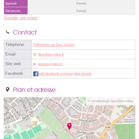
Samedi
Fermé
Dimanche
Fermé
Signaler une erreur
Contact
Téléphone
Téléphoner au Disc Jockey
Email
titusⓐeurydice.fr
Site web
www.eurydice.fr
Facebook
web.facebook.com/eurydice.events
Plan et adresse
© contributeurs OpenStreetMap