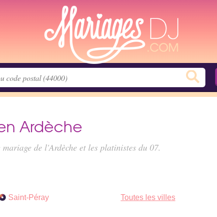
 en Ardèche
 mariage de l'Ardèche
et les platinistes du 07.
Saint-Péray
Toutes les villes