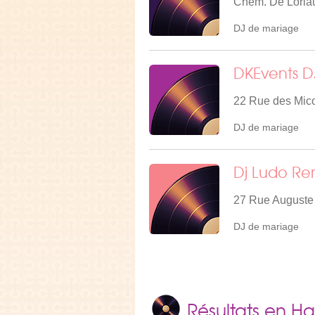
Chem. De Loriau
DJ de mariage
DKEvents D
22 Rue des Mico
DJ de mariage
Dj Ludo Re
27 Rue Auguste 
DJ de mariage
Résultats en Ha