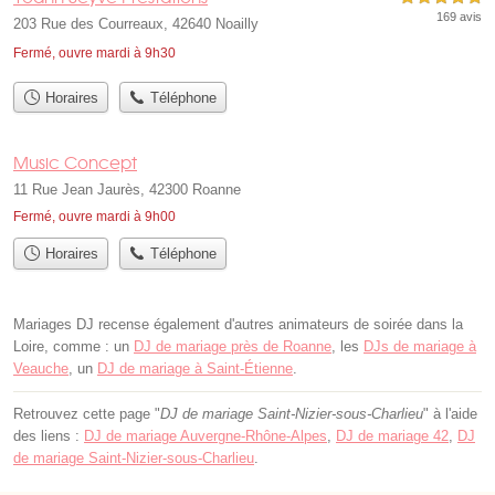
169 avis
203 Rue des Courreaux, 42640 Noailly
Fermé, ouvre mardi à 9h30
Horaires
Téléphone
Music Concept
11 Rue Jean Jaurès, 42300 Roanne
Fermé, ouvre mardi à 9h00
Horaires
Téléphone
Mariages DJ recense également d'autres animateurs de soirée dans la
Loire, comme : un
DJ de mariage près de Roanne
, les
DJs de mariage à
Veauche
, un
DJ de mariage à Saint-Étienne
.
Retrouvez cette page "
DJ de mariage Saint-Nizier-sous-Charlieu
" à l'aide
des liens :
DJ de mariage Auvergne-Rhône-Alpes
,
DJ de mariage 42
,
DJ
de mariage Saint-Nizier-sous-Charlieu
.