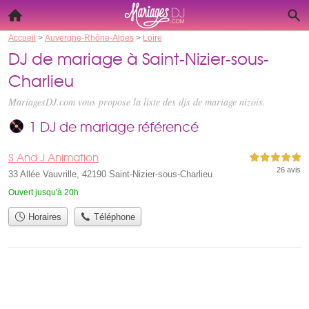
Accueil
>
Auvergne-Rhône-Alpes
>
Loire
DJ de mariage à Saint-Nizier-sous-
Charlieu
MariagesDJ.com vous propose la liste des
djs de mariage nizois
.
1 DJ de mariage référencé
S And J Animation
5,0 étoiles sur 5
26 avis
33 Allée Vauvrille, 42190 Saint-Nizier-sous-Charlieu
Ouvert jusqu'à 20h
Horaires
Téléphone