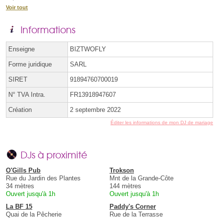
Voir tout
Informations
Enseigne
BIZTWOFLY
Forme juridique
SARL
SIRET
91894760700019
N° TVA Intra.
FR13918947607
Création
2 septembre 2022
Éditer les informations de mon DJ de mariage
DJs à proximité
O'Gills Pub
Trokson
Rue du Jardin des Plantes
Mnt de la Grande-Côte
34 mètres
144 mètres
Ouvert jusqu'à 1h
Ouvert jusqu'à 1h
La BF 15
Paddy's Corner
Quai de la Pêcherie
Rue de la Terrasse