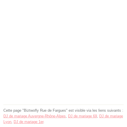
Cette page "Biztwofly Rue de Fargues" est visible via les liens suivants :
DJ de mariage Auvergne-Rhône-Alpes
,
DJ de mariage 69
,
DJ de mariage
Lyon
,
DJ de mariage 1er
.