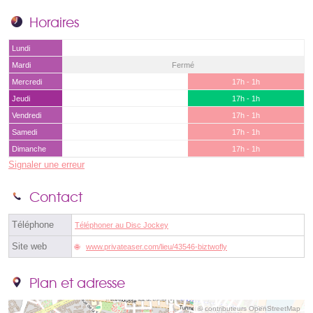
Horaires
Lundi
Mardi
Fermé
Mercredi
17h - 1h
Jeudi
17h - 1h
Vendredi
17h - 1h
Samedi
17h - 1h
Dimanche
17h - 1h
Signaler une erreur
Contact
Téléphone
Téléphoner au Disc Jockey
Site web
www.privateaser.com/lieu/43546-biztwofly
Plan et adresse
© contributeurs OpenStreetMap