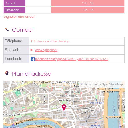
Samedi
13h - 1h
Dimanche
13h - 1h
Signaler une erreur
Contact
Téléphone
Téléphoner au Disc Jockey
Site web
www.ogillspub.fr
Facebook
facebook.com/pages/OGills-Lyon/210170445713648
Plan et adresse
© contributeurs OpenStreetMap