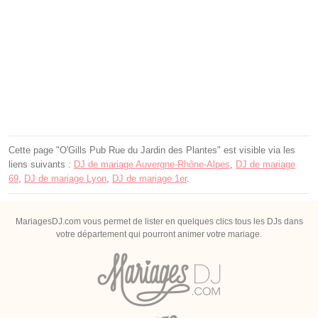
Cette page "O'Gills Pub Rue du Jardin des Plantes" est visible via les
liens suivants :
DJ de mariage Auvergne-Rhône-Alpes
,
DJ de mariage
69
,
DJ de mariage Lyon
,
DJ de mariage 1er
.
MariagesDJ.com vous permet de lister en quelques clics tous les DJs dans
votre département qui pourront animer votre mariage.