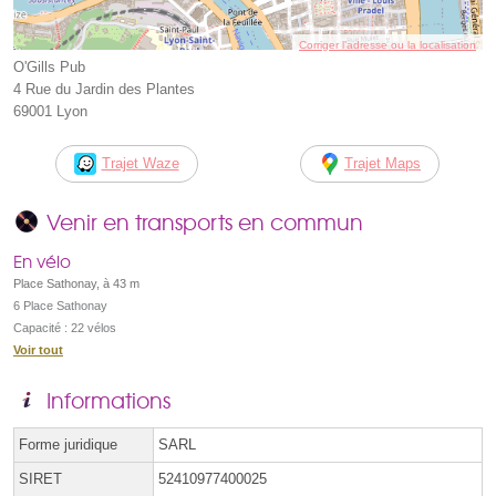
Corriger l’adresse ou la localisation
O'Gills Pub
4 Rue du Jardin des Plantes
69001 Lyon
Trajet Waze
Trajet Maps
Venir en transports en commun
En vélo
Place Sathonay, à 43 m
6 Place Sathonay
Capacité : 22 vélos
Voir tout
Informations
Forme juridique
SARL
SIRET
52410977400025