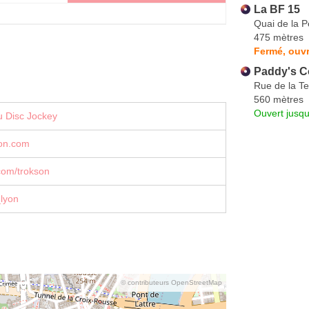
La BF 15
Quai de la P
475 mètres
Fermé, ouvr
Paddy's C
Rue de la Te
560 mètres
Ouvert jusqu
u Disc Jockey
on.com
com/trokson
lyon
© contributeurs OpenStreetMap