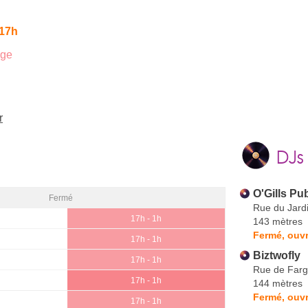
 17h
age
r
DJs
O'Gills Pu
Fermé
Rue du Jard
17h - 1h
143 mètres
Fermé, ouvr
17h - 1h
Biztwofly
17h - 1h
Rue de Far
17h - 1h
144 mètres
Fermé, ouvr
17h - 1h