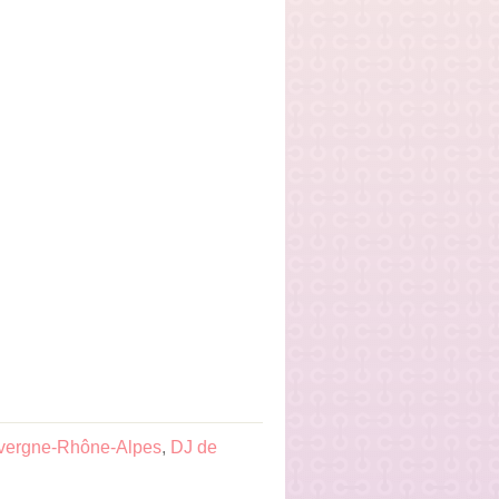
vergne-Rhône-Alpes
,
DJ de