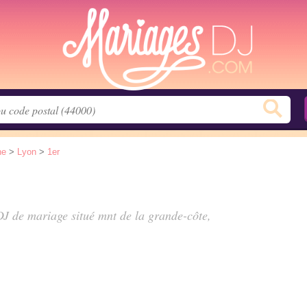
ne
>
Lyon
>
1er
 DJ de mariage situé
mnt de la grande-côte
,