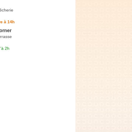
êcherie
e à 14h
orner
rrasse
'à 2h