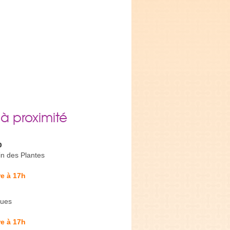
 à proximité
b
in des Plantes
e à 17h
gues
e à 17h