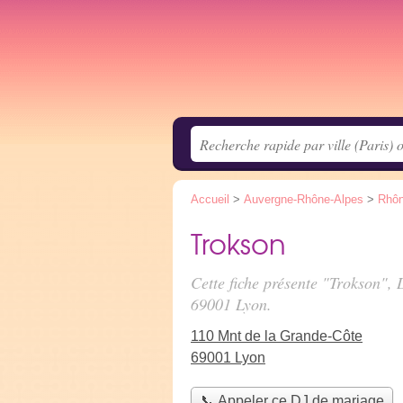
Accueil
>
Auvergne-Rhône-Alpes
>
Rhô
Trokson
Cette fiche présente "Trokson",
69001 Lyon.
110 Mnt de la Grande-Côte
69001 Lyon
📞 Appeler ce DJ de mariage