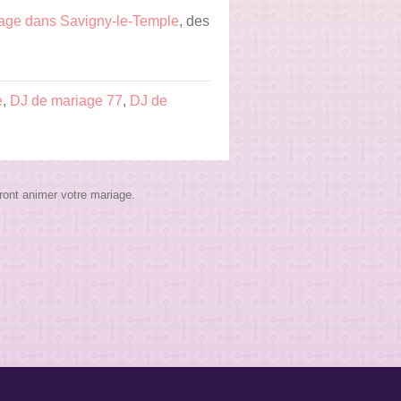
age dans Savigny-le-Temple
, des
e
,
DJ de mariage 77
,
DJ de
ront animer votre mariage.