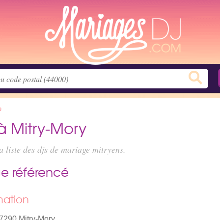
e
à Mitry-Mory
 liste des
djs de mariage mitryens
.
e référencé
mation
77290 Mitry-Mory